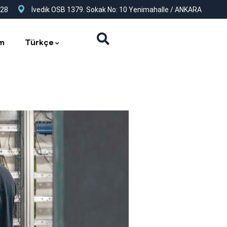
 28
İvedik OSB 1379. Sokak No: 10 Yenimahalle / ANKARA
im
Türkçe