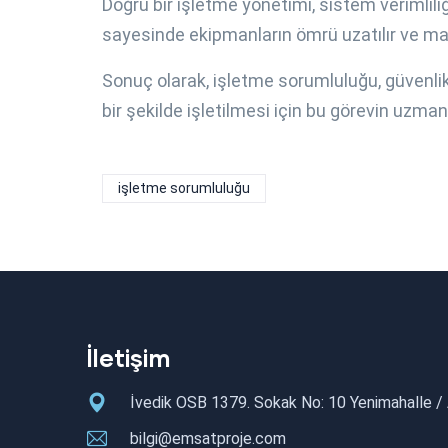
Doğru bir işletme yönetimi, sistem verimliliği
sayesinde ekipmanların ömrü uzatılır ve mal
Sonuç olarak, işletme sorumluluğu, güvenlik,
bir şekilde işletilmesi için bu görevin uzman
işletme sorumluluğu
İletişim
İvedik OSB 1379. Sokak No: 10 Yenimahalle 
bilgi@emsatproje.com