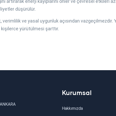
ni artırarak enerji kayıplarını önler ve çevresel etkileri az
iyetler düşürülür.
 verimlilik ve yasal uygunluk açısından vazgeçilmezdir. Yü
 kişilerce yürütülmesi şarttır.
Kurumsal
/ ANKARA
Hakkımızda