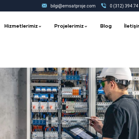
bilgi@emsatproje.com
0 (312) 394 74
Hizmetlerimiz
Projelerimiz
Blog
İletiş